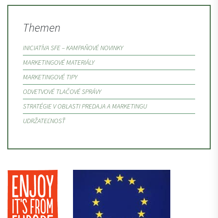
príspevkov
Themen
INICIATÍVA SFE – KAMPAŇOVÉ NOVINKY
MARKETINGOVÉ MATERIÁLY
MARKETINGOVÉ TIPY
ODVETVOVÉ TLAČOVÉ SPRÁVY
STRATÉGIE V OBLASTI PREDAJA A MARKETINGU
UDRŽATEĽNOSŤ