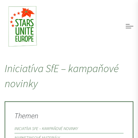
Iniciatíva SfE – kampaňové
novinky
Themen
INICIATÍVA SFE – KAMPAŇOVÉ NOVINKY
MARKETINGOVÉ MATERIÁLY