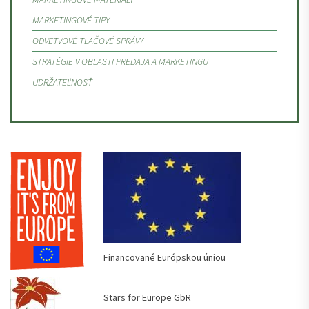
MARKETINGOVÉ TIPY
ODVETVOVÉ TLAČOVÉ SPRÁVY
STRATÉGIE V OBLASTI PREDAJA A MARKETINGU
UDRŽATEĽNOSŤ
Financované Európskou úniou
Stars for Europe GbR