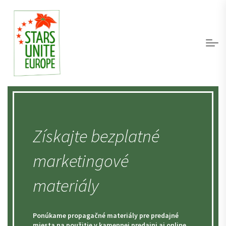
Získajte bezplatné
marketingové
materiály
Ponúkame propagačné materiály pre predajné
miesta na použitie v kamennej predajni aj online.