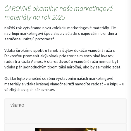
ČAROVNÉ okamihy: naše marketingové
materiály na rok 2025
Každý rok vytvárame novú kolekciu marketingové materiály. Tie
navrhujú marketingoví špecialisti v súlade s najnovšími trendmi a
zaručene upútajú pozornosť.
Vďaka širokému spektru farieb a štýlov dokáže vianočná ruža s
ľahkosťou premeniť akýkoľvek priestor na miesto plné kvetov,
radosti a kúzla Vianoc. A starostlivosť o vianočnú ružu nemusí byť
vďaka pár jednoduchým tipom táká náročná, ako by sa mohlo zdať.
Odštartujte vianočnú sezónu vystavením našich marketingové
materiály a vďaka krásnej vianočnej ruži navodíte radosť – a kúpu – u
všetkých svojich zákazníkov.
VŠETKO