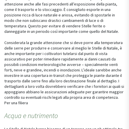
attenzione anche alle fasi precedenti all’esposizione della pianta,
come il trasporto e lo stoccaggio. È consigliato esporle in una
posizione ricca di luce naturale e ariosa, evitando di spostarle in
modo che non subiscano drastici cambiamenti di luce o di
temperatura. Questo per evitare di vendere Stelle ferite o
danneggiate in un periodo così importante come quello del Natale.
Considerata la grande attenzione che si deve porre alla temperatura
delle serre per produrre e conservare al meglio le Stelle di Natale, è
anche importante per i coltivatori tutelarsi dal punto di vista
assicurativo per poter rimediare rapidamente ai danni causati da
possibili condizioni meteorologiche avverse – specialmente venti
forti, neve e grandine, incendi o inondazioni. L’ideale sarebbe anche
investire in una copertura in-transit che protegga le piante durante il
trasporto dalle serre fino alla loro destinazione finale al dettaglio. I
dettaglianti a loro volta dovrebbero verificare che i fornitori ai quali si
appoggiano abbiano le assicurazioni adeguate per garantire maggior
controllo su eventuali rischi legati alla propria area di competenza.
Per una filiera
Acqua e nutrimento
Le Stelle di Natale hanno bisogno di un terreno con un ph ottimale tra