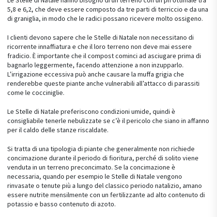
5,8 e 6,2, che deve essere composto da tre parti di terriccio e da una
di graniglia, in modo che le radici possano ricevere molto ossigeno.
I clienti devono sapere che le Stelle di Natale non necessitano di
ricorrente innaffiatura e che il loro terreno non deve mai essere
fradicio. È importante che il compost cominci ad asciugare prima di
bagnarlo leggermente, facendo attenzione a non inzupparlo.
L’irrigazione eccessiva può anche causare la muffa grigia che
renderebbe queste piante anche vulnerabili all’attacco di parassiti
come le cocciniglie.
Le Stelle di Natale preferiscono condizioni umide, quindi è
consigliabile tenerle nebulizzate se c’è il pericolo che siano in affanno
per il caldo delle stanze riscaldate.
Si tratta di una tipologia di piante che generalmente non richiede
concimazione durante il periodo di fioritura, perché di solito viene
venduta in un terreno preconcimato. Se la concimazione è
necessaria, quando per esempio le Stelle di Natale vengono
rinvasate o tenute più a lungo del classico periodo natalizio, amano
essere nutrite mensilmente con un fertilizzante ad alto contenuto di
potassio e basso contenuto di azoto.