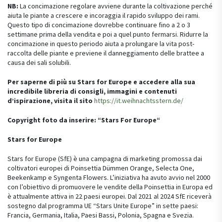
NB:
La concimazione regolare avviene durante la coltivazione perché
aiuta le piante a crescere e incoraggia il rapido sviluppo dei rami.
Questo tipo di concimazione dovrebbe continuare fino a 2 o 3
settimane prima della vendita e poi a quel punto fermarsi. Ridurre la
concimazione in questo periodo aiuta a prolungare la vita post-
raccolta delle piante e previene il danneggiamento delle brattee a
causa dei sali solubili.
Per saperne di più su Stars for Europe e accedere alla sua
incredibile libreria di consigli, immagini e contenuti
d’ispirazione, visita il sito
https://it.weihnachtsstern.de/
Copyright foto da inserire: “Stars For Europe“
Stars for Europe
Stars for Europe (SfE) è una campagna di marketing promossa dai
coltivatori europei di Poinsettia Dümmen Orange, Selecta One,
Beekenkamp e Syngenta Flowers. L’iniziativa ha avuto avvio nel 2000
con l’obiettivo di promuovere le vendite della Poinsettia in Europa ed
è attualmente attiva in 22 paesi europei. Dal 2021 al 2024 SfE riceverà
sostegno dal programma UE “Stars Unite Europe” in sette paesi:
Francia, Germania, Italia, Paesi Bassi, Polonia, Spagna e Svezia.