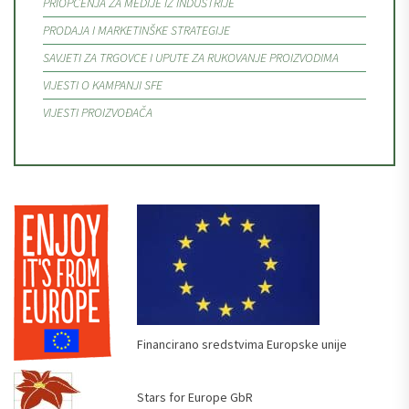
PRIOPĆENJA ZA MEDIJE IZ INDUSTRIJE
PRODAJA I MARKETINŠKE STRATEGIJE
SAVJETI ZA TRGOVCE I UPUTE ZA RUKOVANJE PROIZVODIMA
VIJESTI O KAMPANJI SFE
VIJESTI PROIZVOĐAČA
Financirano sredstvima Europske unije
Stars for Europe GbR