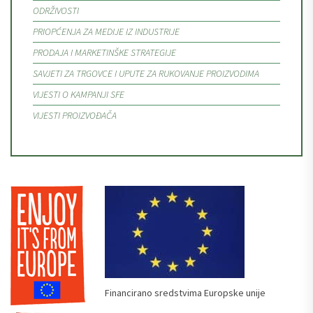
ODRŽIVOSTI
PRIOPĆENJA ZA MEDIJE IZ INDUSTRIJE
PRODAJA I MARKETINŠKE STRATEGIJE
SAVJETI ZA TRGOVCE I UPUTE ZA RUKOVANJE PROIZVODIMA
VIJESTI O KAMPANJI SFE
VIJESTI PROIZVOĐAČA
Financirano sredstvima Europske unije