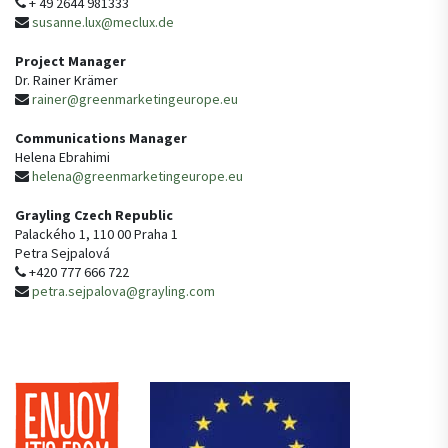
+ 49 2644 981333
susanne.lux@meclux.de
Project Manager
Dr. Rainer Krämer
rainer@greenmarketingeurope.eu
Communications Manager
Helena Ebrahimi
helena@greenmarketingeurope.eu
Grayling Czech Republic
Palackého 1, 110 00 Praha 1
Petra Sejpalová
+420 777 666 722
petra.sejpalova@grayling.com