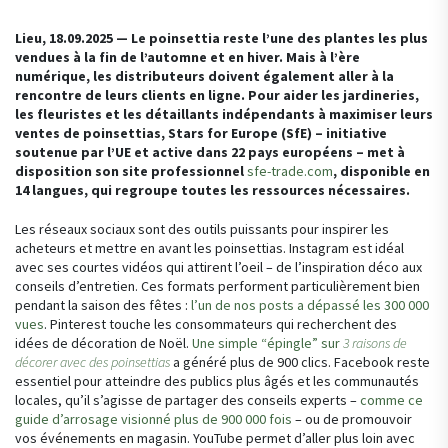
Lieu, 18.09.2025 — Le poinsettia reste l’une des plantes les plus
vendues à la fin de l’automne et en hiver. Mais à l’ère
numérique, les distributeurs doivent également aller à la
rencontre de leurs clients en ligne. Pour aider les jardineries,
les fleuristes et les détaillants indépendants à maximiser leurs
ventes de poinsettias, Stars for Europe (SfE) – initiative
soutenue par l’UE et active dans 22 pays européens – met à
disposition son site professionnel
sfe-trade.com
, disponible en
14 langues, qui regroupe toutes les ressources nécessaires.
Les réseaux sociaux sont des outils puissants pour inspirer les
acheteurs et mettre en avant les poinsettias. Instagram est idéal
avec ses courtes vidéos qui attirent l’oeil – de l’inspiration déco aux
conseils d’entretien. Ces formats performent particulièrement bien
pendant la saison des fêtes :
l’un de nos posts a dépassé les 300 000
vues
. Pinterest touche les consommateurs qui recherchent des
idées de décoration de Noël.
Une simple “épingle” sur
3 raisons de
décorer avec des poinsettias
a généré plus de 900 clics. Facebook reste
essentiel pour atteindre des publics plus âgés et les communautés
locales, qu’il s’agisse de partager des conseils experts –
comme ce
guide d’arrosage visionné plus de 900 000 fois
– ou de promouvoir
vos événements en magasin. YouTube permet d’aller plus loin avec