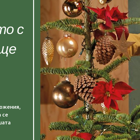
то с
 ще
.
ложения,
 се
шата