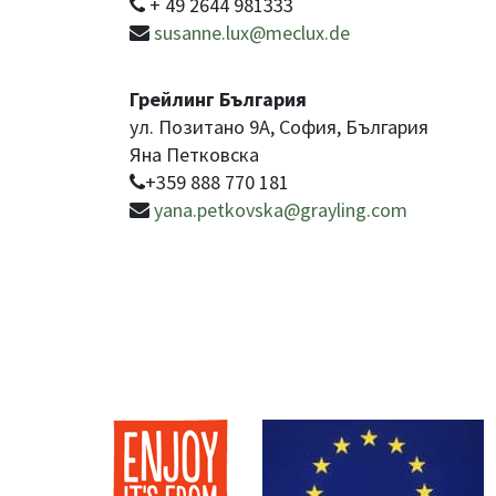
+ 49 2644 981333
susanne.lux@meclux.de
Грейлинг България
ул. Позитано 9А, София, България
Яна Петковска
+359 888 770 181
yana.petkovska@grayling.com