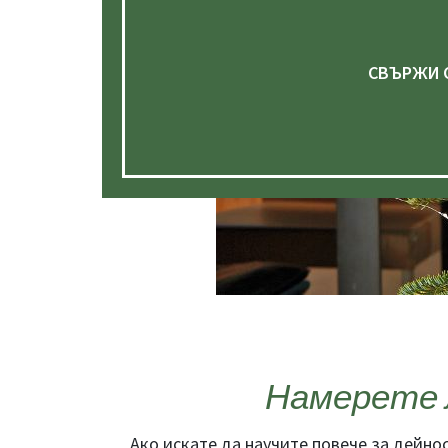
СВЪРЖИ С
Намерете 
Ако искате да научите повече за дейно