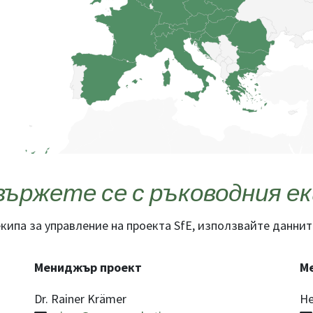
вържете се с ръководния ек
екипа за управление на проекта SfE, използвайте даннит
Мениджър проект
М
Dr. Rainer Krämer
He